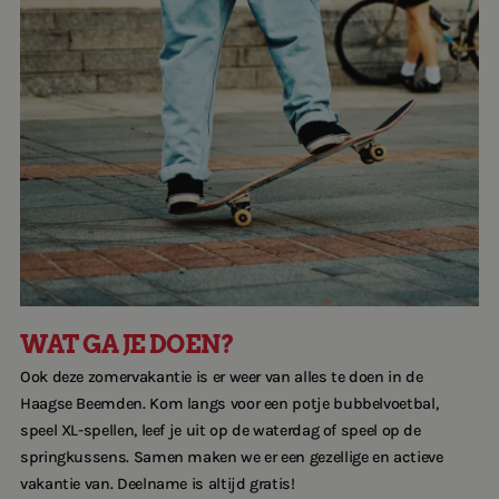
60-Plussers
Ons team
Sporten met een beperking
Werken bij Breda Actief
Sporten met weinig inkomen
Contact
Vrijwilligers in de sport
Translate
WAT GA JE DOEN?
Ook deze zomervakantie is er weer van alles te doen in de
Haagse Beemden. Kom langs voor een potje bubbelvoetbal,
speel XL-spellen, leef je uit op de waterdag of speel op de
springkussens. Samen maken we er een gezellige en actieve
vakantie van. Deelname is altijd gratis!