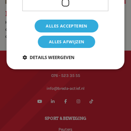
HEB JE VRAGEN?
Heb je vragen over de activiteiten in de zomervakantie? Neem
ALLES ACCEPTEREN
dan contact op met Cerezo. Je kunt hem bellen op 088 2501 315
of een e-mail sturen naar cerezo.drenthe@breda-actief.nl
ALLES AFWIJZEN
DETAILS WEERGEVEN
CONTACT
076 - 523 35 55
Strikt noodzakelijk
Prestatie
Targeting
info@breda-actief.nl
Functioneel
Strikt noodzakelijke cookies maken de
kernfunctionaliteiten van de website mogelijk, zoals
gebruikersaanmelding en accountbeheer. De
website kan niet goed worden gebruikt zonder de
SPORT & BEWEGING
strikt noodzakelijke cookies.
Aanbieder
/
Peuters
Naam
Vervaldatum
Omschrijv