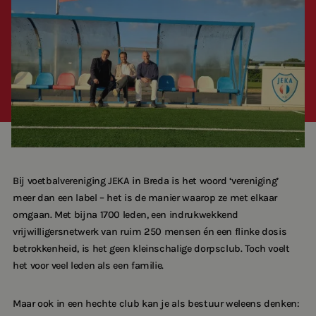
60-Plussers
Ons team
Sporten met een beperking
Werken bij Breda Actief
Sporten met weinig inkomen
Contact
Vrijwilligers in de sport
Translate
Bij voetbalvereniging JEKA in Breda is het woord ‘vereniging’
meer dan een label – het is de manier waarop ze met elkaar
omgaan. Met bijna 1700 leden, een indrukwekkend
vrijwilligersnetwerk van ruim 250 mensen én een flinke dosis
betrokkenheid, is het geen kleinschalige dorpsclub. Toch voelt
het voor veel leden als een familie.
Maar ook in een hechte club kan je als bestuur weleens denken: