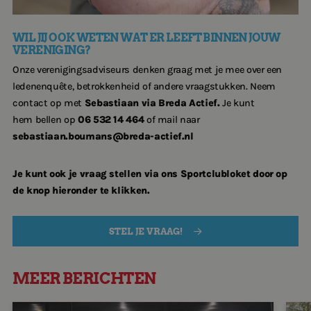
van de web
onthouden
CookieScriptConsent
4 weken 2
Deze cooki
CookieScript
WIL JIJ OOK WETEN WAT ER LEEFT BINNEN JOUW
dagen
wordt gebr
www.breda-
VERENIGING?
door de Co
actief.nl
Script.com-
om de
Onze verenigingsadviseurs denken graag met je mee over een
cookievoo
ledenenquête, betrokkenheid of andere vraagstukken. Neem
van bezoek
onthouden
contact op met
Sebastiaan via Breda Actief.
Je kunt
cookie-ba
van Cookie
hem bellen op
06 532 14 464
of mail naar
Script.com 
sebastiaan.boumans@breda-actief.nl
noodzakeli
correct te 
Google Privacy Policy
PHPSESSID
Sessie
Cookie
PHP.net
Je kunt ook je vraag stellen via ons Sportclubloket door op
gegenereer
www.breda-
applicaties
actief.nl
de knop hieronder te klikken.
basis van 
taal. Dit is
identificat
algemene
STEL JE VRAAG!
doeleinden
wordt gebr
om variabe
van
gebruikerss
MEER BERICHTEN
te onderh
Het is nor
gesproken
Jomana ontdekt plezier in bewegen
Van 