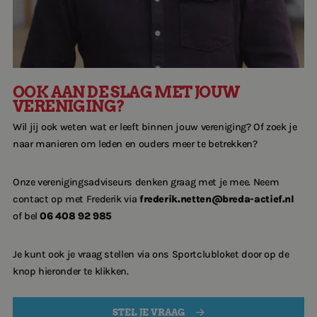
Strikt noodzakelijk
Prestatie
Targeting
Functioneel
Strikt noodzakelijke cookies maken de
kernfunctionaliteiten van de website mogelijk, zoals
gebruikersaanmelding en accountbeheer. De
OOK AAN DE SLAG MET JOUW
website kan niet goed worden gebruikt zonder de
VERENIGING?
strikt noodzakelijke cookies.
Aanbieder
/
Wil jij ook weten wat er leeft binnen jouw vereniging? Of zoek je
Naam
Vervaldatum
Omschrijv
Domein
naar manieren om leden en ouders meer te betrekken?
googtrans
www.breda-
Sessie
Deze cooki
actief.nl
wordt gebr
om je
Onze verenigingsadviseurs denken graag met je mee. Neem
taalvoorke
van de web
contact op met Frederik via
frederik.netten@breda-actief.nl
onthouden
of bel
06 408 92 985
CookieScriptConsent
4 weken 2
Deze cooki
CookieScript
dagen
wordt gebr
www.breda-
door de Co
actief.nl
Je kunt ook je vraag stellen via ons Sportclubloket door op de
Script.com-
om de
knop hieronder te klikken.
cookievoo
van bezoek
onthouden
cookie-ba
STEL JE VRAAG
van Cookie