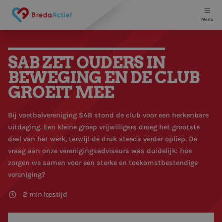
Menu
Voor Inwoners
SAB ZET OUDERS IN
BEWEGING EN DE CLUB
Voor Organisaties
Peuters
GROEIT MEE
Agenda
Basisschoolkinderen
Kinder- en peuteropvang
Bij voetbalvereniging SAB stond de club voor een herkenbare
uitdaging. Een kleine groep vrijwilligers droeg het grootste
Ik zoek een sport
Middelbare scholieren
Basisonderwijs
deel van het werk, terwijl de druk steeds verder opliep. De
vraag aan onze verenigingsadviseurs was duidelijk: hoe
zorgen we samen voor een sterke en toekomstbestendige
Gratis sportadvies
Studenten
Sportclubs
vereniging?
2
min leestijd
Volwassenen
Over Breda Actief
Blogs