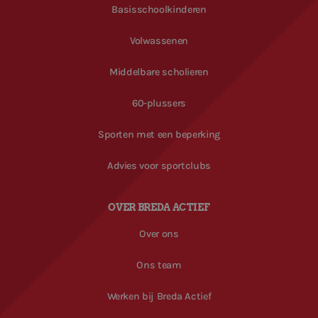
Basisschoolkinderen
een site en wordt
gebruikt om
bezoekers-, sessie-
en
Volwassenen
campagnegegeven
te berekenen voor
de
Middelbare scholieren
analyserapporten
van de site.
60-plussers
_ga_66T5B33G30
.breda-
1 jaar 1
Deze cookie wordt
actief.nl
maand
gebruikt door
Google Analytics
Sporten met een beperking
om de sessiestatus
te behouden.
Advies voor sportclubs
OVER BREDA ACTIEF
Over ons
Ons team
Werken bij Breda Actief