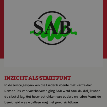
60-Plussers
Ons team
Sporten met een beperking
Werken bij Breda Actief
Sporten met weinig inkomen
Contact
Vrijwilligers in de sport
Translate
INZICHT ALS STARTPUNT
In de eerste gesprekken die Frederik voerde met kartrekker
Ramon Tax van voetbalvereniging SAB werd snel duidelijk waar
de sleutel lag. Het beter betrekken van ouders en leden. Want de
bereidheid was er, alleen nog niet goed zichtbaar.