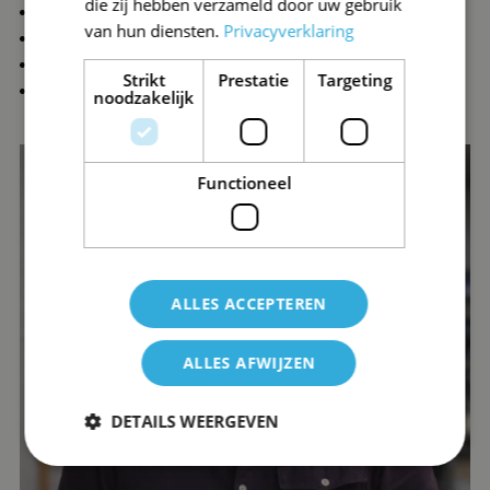
die zij hebben verzameld door uw gebruik
Vrijwilligersdruk verdeeld over een grotere groep
van hun diensten.
Privacyverklaring
Belangrijke rollen weer ingevuld
Meer ondersteuning op en rond het veld
Strikt
Prestatie
Targeting
Sterkere betrokkenheid en saamhorigheid
noodzakelijk
Functioneel
ALLES ACCEPTEREN
ALLES AFWIJZEN
DETAILS WEERGEVEN